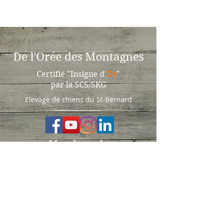
De l'Orée des Montagnes
Certifié "Insigne d'
Or
"
par la SCS/SKG
Elevage de chiens du St-Bernard
Membres de