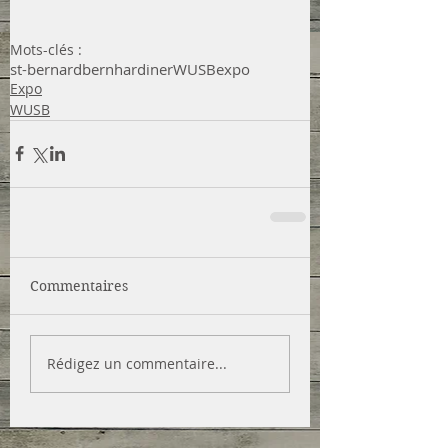
Mots-clés :
st-bernard
bernhardiner
WUSB
expo
Expo
WUSB
Commentaires
Rédigez un commentaire...