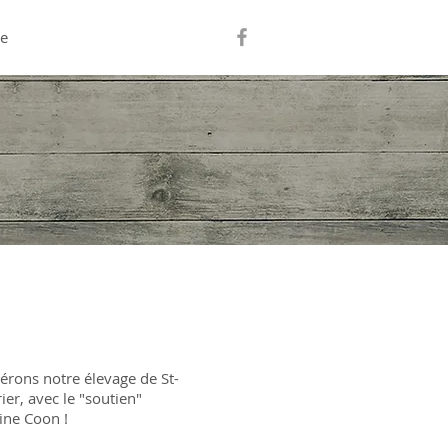
ge
gérons notre élevage de St-
er, avec le "soutien"
ine Coon !