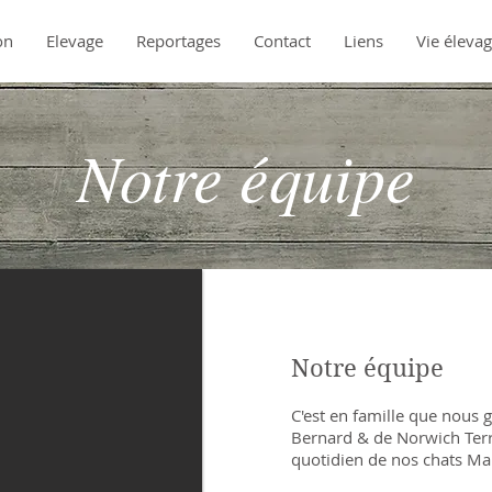
on
Elevage
Reportages
Contact
Liens
Vie éleva
Notre équipe
Notre équipe
C'est en famille que nous 
Bernard & de Norwich Terri
quotidien de nos chats Ma